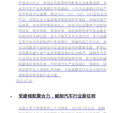
产值5631亿元，带动近百家零部件配套企业集聚成都，为
全市汽车产业发展奠定坚实基础。一汽大众成都公司在产
车型包括大众速腾，捷达VS5、VS7、VA7、VA3五款主力
产品，目前正全力加速推进新能源车型项目，持续完善产
品体系。在供需对接座谈会上，协会与企业聚焦产业链协
同优化、技术创新、资源共享、供应链韧性提升及金融支
持落地等关键议题，深入交换意见并达成共识。各方就建
立常态化合作机制进行务实探讨，明确后续工作方向。本
次活动既是行业协会与企业深化合作的重要实践，更是以
高质量党建引领产业高质量发展的生动典范。成都市汽车
行业协会党支部将持续发挥桥梁纽带作用，着力推动党建
联建项目落地见效，为中国汽车产业高端化、智能化、绿
色化转型注入强劲红色动能，为全面建设社会主义现代化
国家新征程贡献行业力量。
2025-07-01
党建领航聚合力，赋能汽车行业新征程
为深入学习贯彻党的二十大精神，2025年5月22日，成都