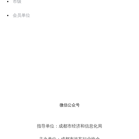
市级
会员单位
微信公众号
指导单位：成都市经济和信息化局