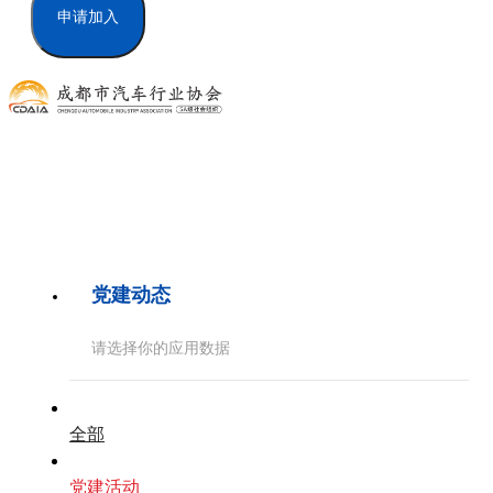
申请加入
党建动态
请选择你的应用数据
全部
党建活动