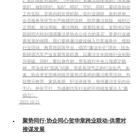
产党纪律处分条例》《中国共产党廉洁自律准则》等党规
党纪，做到学纪、知纪、明纪、守纪。同时，要结合协会
工作实际，完善内部监督机制，在行业调研、表彰评审、
会员服务等环节中严格规范流程，防范廉洁风险，做到公
正用权、依法用权、廉洁用权。观看结束后，支部书记钟
凯丽同志特别强调廉洁是协会公信力的基石，更是行业健
康发展的保障。我们要将廉洁建设融入日常服务中，借助
行业活动、教育培训等平台，倡导“廉洁中介”理念；结合
新能源汽车产业发展等新机遇，以廉洁文化助推行业创新
与突破。同时，要以身作则，带头践行中央八项规定精
神，坚决反对“四风”问题，营造风清气正的行业生态。未
来，协会党支部将持续开展形式多样的廉洁教育活动，包
括警示教育、家风参观、纪法讲座等，推动廉洁文化内化
于心、外化于行，为成都汽车行业的可持续发展注入“廉
动力”。
2025-10-21
聚势同行·协企同心贺华章跨业联动·供需对
接谋发展